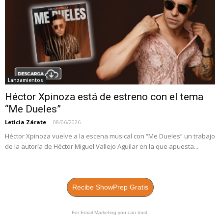
Lanzamientos
Héctor Xpinoza está de estreno con el tema
“Me Dueles”
Leticia Zárate
-
08/06/2026
Héctor Xpinoza vuelve a la escena musical con “Me Dueles” un trabajo
de la autoría de Héctor Miguel Vallejo Aguilar en la que apuesta...
Recibe ShowPrep Gratis
For Email Marketing you can trust.