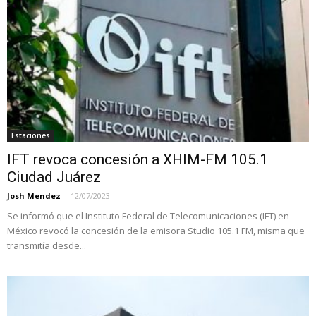
Estaciones
IFT revoca concesión a XHIM-FM 105.1
Ciudad Juárez
Josh Mendez
-
12/07/2023
Se informó que el Instituto Federal de Telecomunicaciones (IFT) en
México revocó la concesión de la emisora Studio 105.1 FM, misma que
transmitía desde...