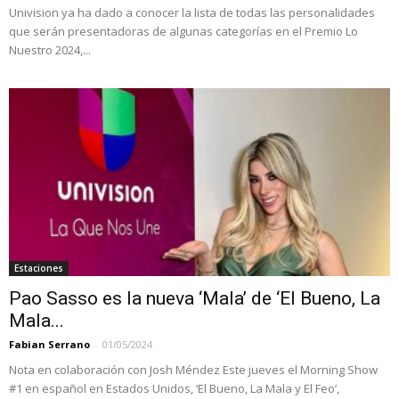
Univision ya ha dado a conocer la lista de todas las personalidades
que serán presentadoras de algunas categorías en el Premio Lo
Nuestro 2024,...
Estaciones
Pao Sasso es la nueva ‘Mala’ de ‘El Bueno, La
Mala...
Fabian Serrano
-
01/05/2024
Nota en colaboración con Josh Méndez Este jueves el Morning Show
#1 en español en Estados Unidos, ‘El Bueno, La Mala y El Feo’,