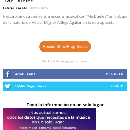
“Me Dueles”
Leticia Zárate
-
08/06/2026
Héctor Xpinoza vuelve a la escena musical con “Me Dueles” un trabajo
de la autoría de Héctor Miguel Vallejo Aguilar en la que apuesta...
Recibe ShowPrep Gratis
For Email Marketing you can trust.
47,143
Fans
ME GUSTA
16,569
Seguidores
SEGUIR
Toda la información en un solo lugar