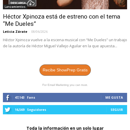
Lanzamientos
Héctor Xpinoza está de estreno con el tema
“Me Dueles”
Leticia Zárate
-
08/06/2026
Héctor Xpinoza vuelve a la escena musical con “Me Dueles” un trabajo
de la autoría de Héctor Miguel Vallejo Aguilar en la que apuesta...
Recibe ShowPrep Gratis
For Email Marketing you can trust.
47,143
Fans
ME GUSTA
16,569
Seguidores
SEGUIR
Toda la información en un solo lugar