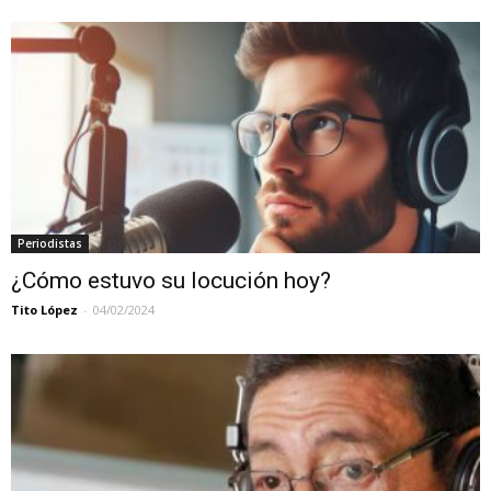
Periodistas
¿Cómo estuvo su locución hoy?
Tito López
-
04/02/2024