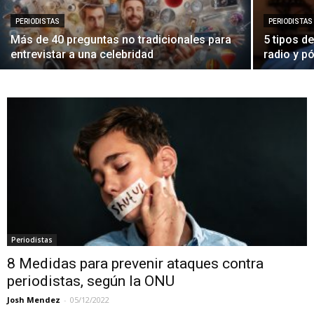
PERIODISTAS
PERIODISTAS
Más de 40 preguntas no tradicionales para
5 tipos d
entrevistar a una celebridad
radio y p
Periodistas
8 Medidas para prevenir ataques contra
periodistas, según la ONU
Josh Mendez
-
05/12/2022