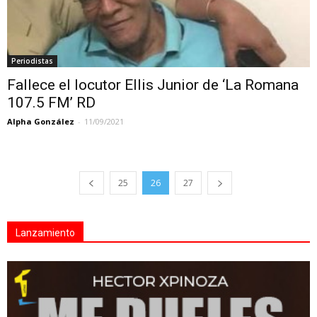
Periodistas
Fallece el locutor Ellis Junior de ‘La Romana
107.5 FM’ RD
Alpha González
-
11/09/2021
25
26
27
Lanzamiento