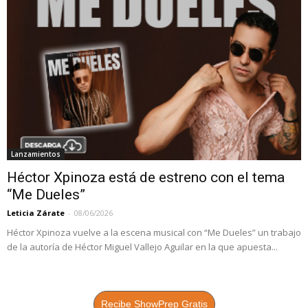
Lanzamientos
Héctor Xpinoza está de estreno con el tema
“Me Dueles”
Leticia Zárate
-
08/06/2026
Héctor Xpinoza vuelve a la escena musical con “Me Dueles” un trabajo
de la autoría de Héctor Miguel Vallejo Aguilar en la que apuesta...
Recibe ShowPrep Gratis