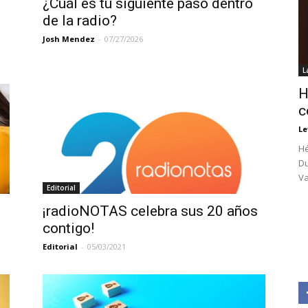
¿Cuál es tu siguiente paso dentro
de la radio?
Josh Mendez
-
07/27/2026
L
H
c
Le
Hé
Du
Va
Editorial
¡radioNOTAS celebra sus 20 años
contigo!
Editorial
-
05/03/2021