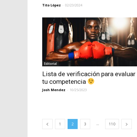
Tito López
-
02/23/2024
Editorial
Lista de verificación para evaluar
tu competencia
Josh Mendez
-
10/25/2023
...
1
2
3
110