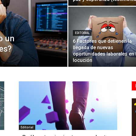
EDITORIAL
o un
6 Factores que detienen la
es?
llegada de nuevas
oportunidades laborales en 
locución
Editorial