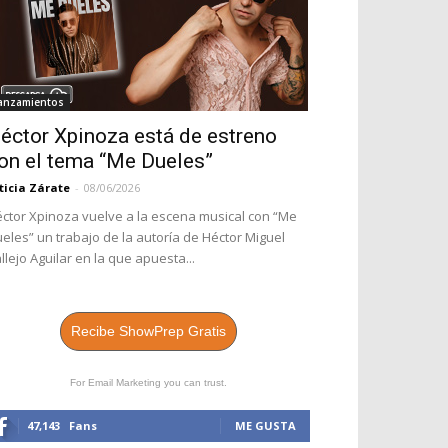
anzamientos
éctor Xpinoza está de estreno
on el tema “Me Dueles”
ticia Zárate
-
08/06/2026
ctor Xpinoza vuelve a la escena musical con “Me
eles” un trabajo de la autoría de Héctor Miguel
llejo Aguilar en la que apuesta...
Recibe ShowPrep Gratis
For Email Marketing you can trust.
47,143
Fans
ME GUSTA