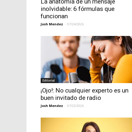
La anatomía de un mensaje
inolvidable: 6 fórmulas que
funcionan
Josh Mendez
-
07/24/2026
Editorial
¡Ojo!: No cualquier experto es un
buen invitado de radio
Josh Mendez
-
07/23/2026