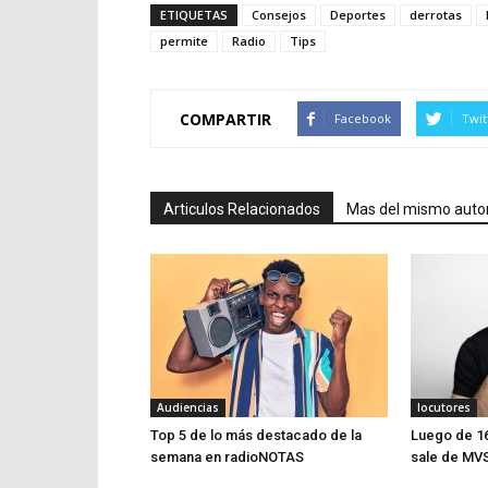
ETIQUETAS
Consejos
Deportes
derrotas
permite
Radio
Tips
COMPARTIR
Facebook
Twit
Articulos Relacionados
Mas del mismo auto
Audiencias
locutores
Top 5 de lo más destacado de la
Luego de 16
semana en radioNOTAS
sale de MV