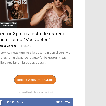
anzamientos
éctor Xpinoza está de estreno
on el tema “Me Dueles”
ticia Zárate
-
08/06/2026
ctor Xpinoza vuelve a la escena musical con “Me
eles” un trabajo de la autoría de Héctor Miguel
llejo Aguilar en la que apuesta...
Recibe ShowPrep Gratis
For Email Marketing you can trust.
47,143
Fans
ME GUSTA