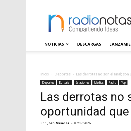
radioNOTAS
NOTICIAS
DESCARGAS
LANZAMI
Inicio
Deportes
Las derrotas no son el final; son
Deportes
Editorial
Estaciones
Medios
Radio
Top
Las derrotas no s
oportunidad que
Por
Josh Mendez
-
07/07/2026