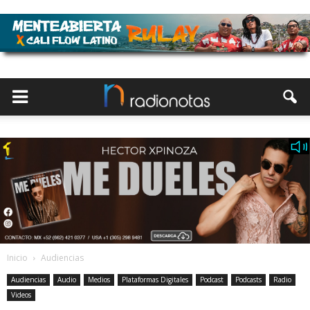
Inicio
Audiencias
Audiencias
Audio
Medios
Plataformas Digitales
Podcast
Podcasts
Radio
Videos