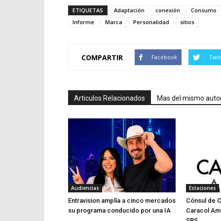
ETIQUETAS
Adaptación
conexión
Consumo
Informe
Marca
Personalidad
sitios
COMPARTIR
Facebook
Twit
Articulos Relacionados
Mas del mismo auto
Audiencias
Estaciones
Entravision amplía a cinco mercados
Cónsul de 
su programa conducido por una IA
Caracol Am
SBS