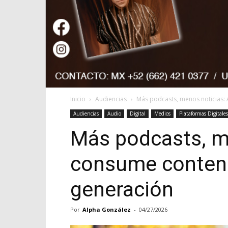
Inicio
Audiencias
Más podcasts, menos noticias:
Audiencias
Audio
Digital
Medios
Plataformas Digitales
Más podcasts, me
consume conteni
generación
Por
Alpha González
-
04/27/2026