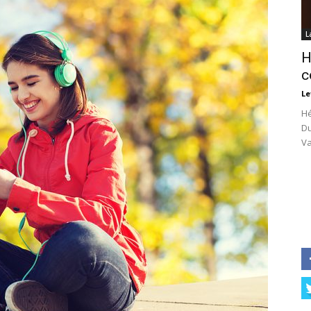
L
H
c
Le
Hé
Du
Va