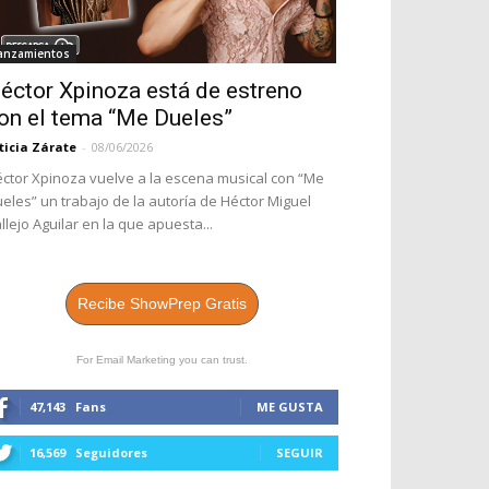
anzamientos
éctor Xpinoza está de estreno
on el tema “Me Dueles”
ticia Zárate
-
08/06/2026
ctor Xpinoza vuelve a la escena musical con “Me
eles” un trabajo de la autoría de Héctor Miguel
llejo Aguilar en la que apuesta...
Recibe ShowPrep Gratis
For Email Marketing you can trust.
47,143
Fans
ME GUSTA
16,569
Seguidores
SEGUIR