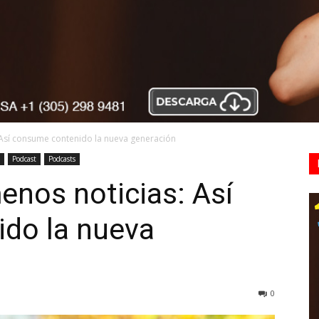
 Así consume contenido la nueva generación
Podcast
Podcasts
nos noticias: Así
do la nueva
0