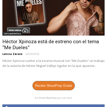
Lanzamientos
Héctor Xpinoza está de estreno con el tema
“Me Dueles”
Leticia Zárate
-
08/06/2026
Héctor Xpinoza vuelve a la escena musical con “Me Dueles” un trabajo
de la autoría de Héctor Miguel Vallejo Aguilar en la que apuesta...
Recibe ShowPrep Gratis
For Email Marketing you can trust.