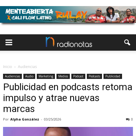
Inicio
Audiencias
Audiencias
Audio
Marketing
Medios
Podcast
Podcasts
Publicidad
Publicidad en podcasts retoma
impulso y atrae nuevas
marcas
Por
Alpha González
-
03/25/2026
0