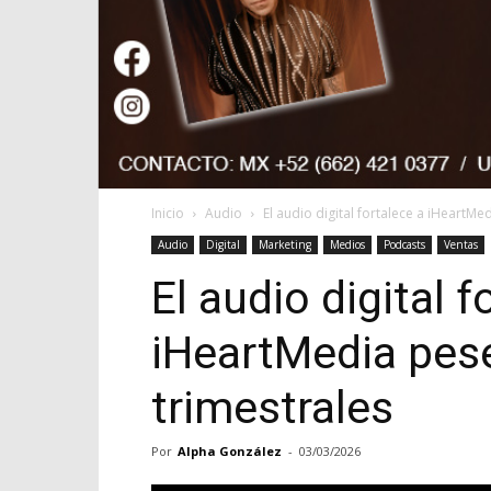
Inicio
Audio
El audio digital fortalece a iHeartMe
Audio
Digital
Marketing
Medios
Podcasts
Ventas
El audio digital f
iHeartMedia pese
trimestrales
Por
Alpha González
-
03/03/2026