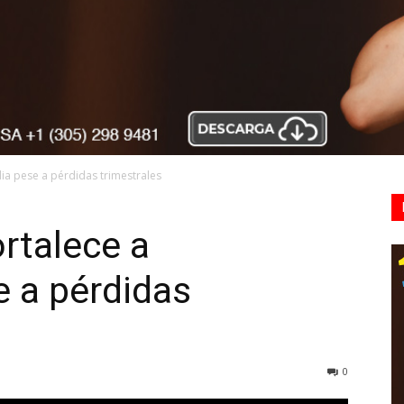
dia pese a pérdidas trimestrales
ortalece a
 a pérdidas
0