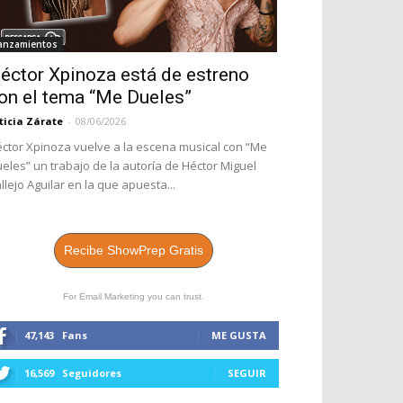
anzamientos
éctor Xpinoza está de estreno
on el tema “Me Dueles”
ticia Zárate
-
08/06/2026
ctor Xpinoza vuelve a la escena musical con “Me
eles” un trabajo de la autoría de Héctor Miguel
llejo Aguilar en la que apuesta...
Recibe ShowPrep Gratis
For Email Marketing you can trust.
47,143
Fans
ME GUSTA
16,569
Seguidores
SEGUIR