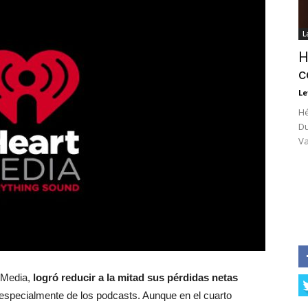
L
H
c
Le
Hé
Du
Va
rtMedia,
logró reducir a la mitad sus pérdidas netas
especialmente de los podcasts. Aunque en el cuarto