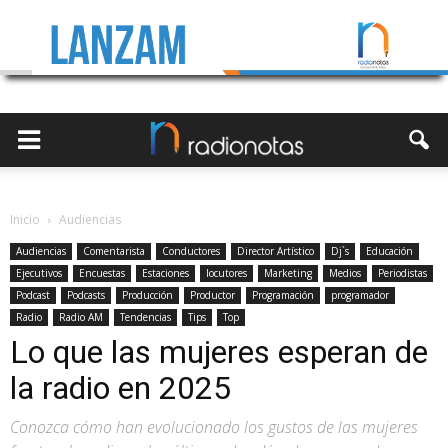
Inicio
Audiencias
Audiencias
Comentarista
Conductores
Director Artístico
Dj`s
Educación
Ejecutivos
Encuestas
Estaciones
locutores
Marketing
Medios
Periodistas
Podcast
Podcasts
Producción
Productor
Programación
programador
Radio
Radio AM
Tendencias
Tips
Top
Lo que las mujeres esperan de
la radio en 2025
Conozca cómo han evolucionado los gustos de las mujeres