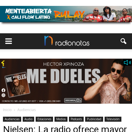
Inicio
Audiencias
Audiencias
Audio
Estaciones
Medios
Podcasts
Publicidad
Televisión
Nielsen: La radio ofrece mayor