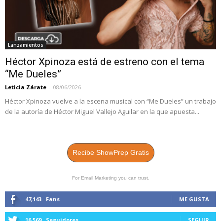
Lanzamientos
Héctor Xpinoza está de estreno con el tema
“Me Dueles”
Leticia Zárate
-
08/06/2026
Héctor Xpinoza vuelve a la escena musical con “Me Dueles” un trabajo
de la autoría de Héctor Miguel Vallejo Aguilar en la que apuesta...
Recibe ShowPrep Gratis
For Email Marketing you can trust.
47,143
Fans
ME GUSTA
16,569
Seguidores
SEGUIR