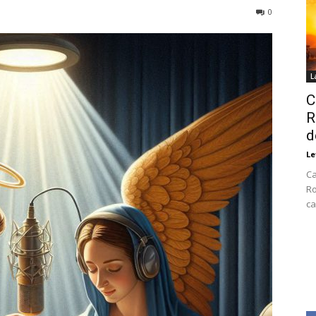
0
L
C
R
d
Le
Ca
Ro
ca