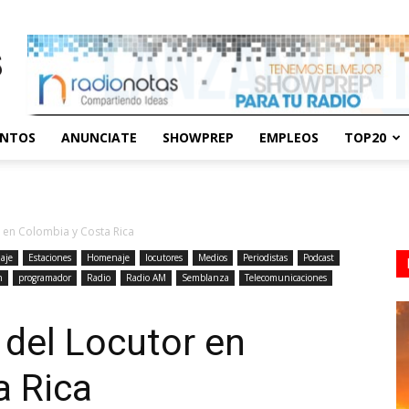
ENTOS
ANUNCIATE
SHOWPREP
EMPLEOS
TOP20
 en Colombia y Costa Rica
aje
Estaciones
Homenaje
locutores
Medios
Periodistas
Podcast
n
programador
Radio
Radio AM
Semblanza
Telecomunicaciones
 del Locutor en
a Rica