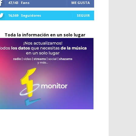
47,143
Fans
ME GUSTA
16,569
Seguidores
SEGUIR
Toda la información en un solo lugar