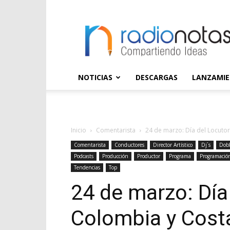
radioNOTAS
NOTICIAS
DESCARGAS
LANZAMI
Inicio
Comentarista
24 de marzo: Día del Locutor
Comentarista
Conductores
Director Artístico
Dj`s
Dobl
Podcasts
Producción
Productor
Programa
Programació
Tendencias
Top
24 de marzo: Día
Colombia y Cost