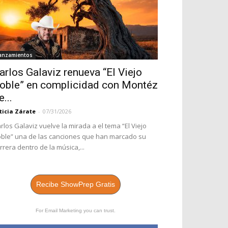
anzamientos
arlos Galaviz renueva “El Viejo
oble” en complicidad con Montéz
e...
ticia Zárate
-
07/31/2026
rlos Galaviz vuelve la mirada a el tema “El Viejo
ble” una de las canciones que han marcado su
rrera dentro de la música,...
Recibe ShowPrep Gratis
For Email Marketing you can trust.