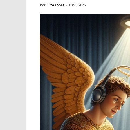
Por
Tito López
-
03/21/2025