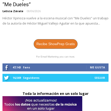
“Me Dueles”
Leticia Zárate
-
08/06/2026
Héctor Xpinoza vuelve a la escena musical con “Me Dueles” un trabajo
de la autoría de Héctor Miguel Vallejo Aguilar en la que apuesta...
Recibe ShowPrep Gratis
For Email Marketing you can trust.
47,143
Fans
ME GUSTA
16,569
Seguidores
SEGUIR
Toda la información en un solo lugar