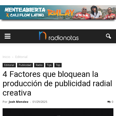
Inicio
Editorial
Editorial
Publicidad
Radio
Tips
Top
4 Factores que bloquean la
producción de publicidad radial
creativa
Por
Josh Mendez
-
01/29/2025
0