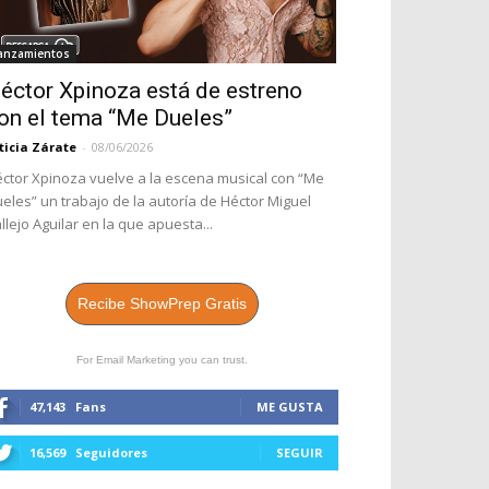
anzamientos
éctor Xpinoza está de estreno
on el tema “Me Dueles”
ticia Zárate
-
08/06/2026
ctor Xpinoza vuelve a la escena musical con “Me
eles” un trabajo de la autoría de Héctor Miguel
llejo Aguilar en la que apuesta...
Recibe ShowPrep Gratis
For Email Marketing you can trust.
47,143
Fans
ME GUSTA
16,569
Seguidores
SEGUIR