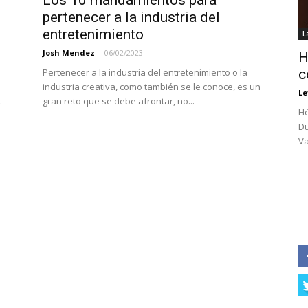
Los 10 mandamientos para
pertenecer a la industria del
entretenimiento
L
Josh Mendez
-
06/02/2023
H
Pertenecer a la industria del entretenimiento o la
c
industria creativa, como también se le conoce, es un
Le
.
gran reto que se debe afrontar, no...
Hé
Du
Va