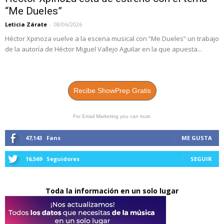
“Me Dueles”
Leticia Zárate
-
08/06/2026
Héctor Xpinoza vuelve a la escena musical con “Me Dueles” un trabajo
de la autoría de Héctor Miguel Vallejo Aguilar en la que apuesta...
Recibe ShowPrep Gratis
For Email Marketing you can trust.
47,143
Fans
ME GUSTA
16,569
Seguidores
SEGUIR
Toda la información en un solo lugar