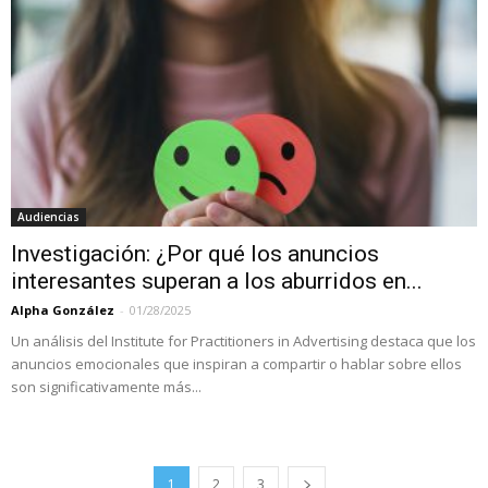
Audiencias
Investigación: ¿Por qué los anuncios
interesantes superan a los aburridos en...
Alpha González
-
01/28/2025
Un análisis del Institute for Practitioners in Advertising destaca que los
anuncios emocionales que inspiran a compartir o hablar sobre ellos
son significativamente más...
1
2
3