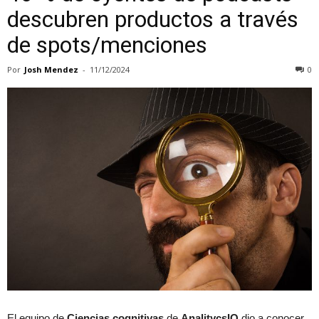
descubren productos a través
de spots/menciones
Por
Josh Mendez
-
11/12/2024
0
El equipo de
Ciencias cognitivas
de
AnalitycsIQ
dio a conocer