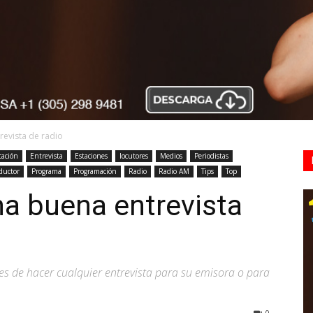
evista de radio
ación
Entrevista
Estaciones
locutores
Medios
Periodistas
ductor
Programa
Programación
Radio
Radio AM
Tips
Top
a buena entrevista
s de hacer cualquier entrevista para su emisora o para
0