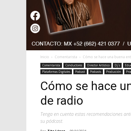
Inicio
Comentarista
Cómo se hace una buena entr
Comentarista
Conductores
Director Artístico
Dj`s
Educ
Plataformas Digitales
Podcast
Podcasts
Producción
Pro
Cómo se hace un
de radio
Tenga en cuenta estas recomendaciones ante
su pódcast.
Por
Tito López
-
09/16/2024