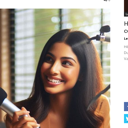
L
H
c
Le
Hé
Du
Va