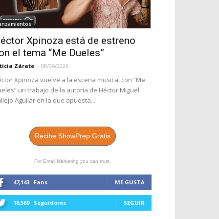
anzamientos
éctor Xpinoza está de estreno
on el tema “Me Dueles”
ticia Zárate
-
08/06/2026
ctor Xpinoza vuelve a la escena musical con “Me
eles” un trabajo de la autoría de Héctor Miguel
llejo Aguilar en la que apuesta...
Recibe ShowPrep Gratis
For Email Marketing you can trust.
47,143
Fans
ME GUSTA
16,569
Seguidores
SEGUIR