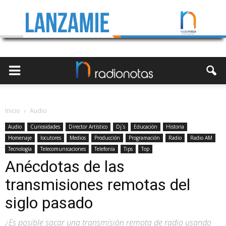
Inicio
Audio
Audio
Curiosidades
Director Artístico
Dj`s
Educación
Historia
Homenaje
locutores
Medios
Producción
Programación
Radio
Radio AM
Tecnología
Telecomunicaciones
Telefonía
Tips
Top
Anécdotas de las
transmisiones remotas del
siglo pasado
¿Es posible sacar una transmisión remota de radio usando