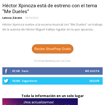
Héctor Xpinoza está de estreno con el tema
“Me Dueles”
Leticia Zárate
-
08/06/2026
Héctor Xpinoza vuelve a la escena musical con “Me Dueles” un trabajo
de la autoría de Héctor Miguel Vallejo Aguilar en la que apuesta...
Recibe ShowPrep Gratis
For Email Marketing you can trust.
47,143
Fans
ME GUSTA
16,569
Seguidores
SEGUIR
Toda la información en un solo lugar