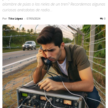
alambre de púas o los rieles de un tren? Recordemos algunas
curiosas anécdotas de radio...
Por
Tito López
-
07/05/2024
0