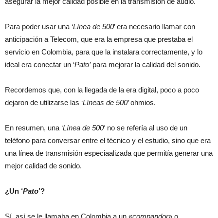
asegurar la mejor calidad posible en la transmisión de audio.
Para poder usar una ‘
Línea de 500
’ era necesario llamar con
anticipación a Telecom, que era la empresa que prestaba el
servicio en Colombia, para que la instalara correctamente, y lo
ideal era conectar un ‘
Pato’
para mejorar la calidad del sonido.
Recordemos que, con la llegada de la era digital, poco a poco
dejaron de utilizarse las ‘
Líneas de 500’
ohmios.
En resumen, una ‘
Línea de 500′
no se refería al uso de un
teléfono para conversar entre el técnico y el estudio, sino que era
una línea de transmisión especiaalizada que permitía generar una
mejor calidad de sonido.
¿Un ‘
Pato
’?
Sí, así se le llamaba en Colombia a un «
compandor
» o