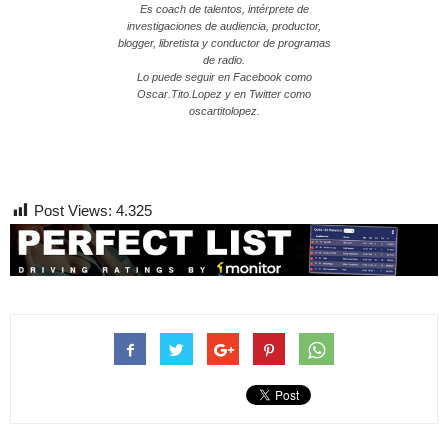
Es coach de talentos, intérprete de
investigaciones de audiencia, productor,
blogger, libretista y conductor de programas
de radio.
Lo puede seguir en Facebook como
Oscar.Tito.Lopez y en Twitter como
oscartitolopez.
Post Views:
4.325