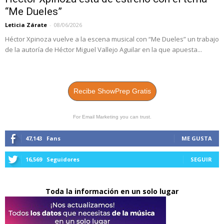
“Me Dueles”
Leticia Zárate
-
08/06/2026
Héctor Xpinoza vuelve a la escena musical con “Me Dueles” un trabajo
de la autoría de Héctor Miguel Vallejo Aguilar en la que apuesta...
Recibe ShowPrep Gratis
For Email Marketing you can trust.
47,143
Fans
ME GUSTA
16,569
Seguidores
SEGUIR
Toda la información en un solo lugar