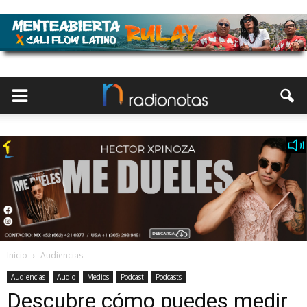
Inicio
Audiencias
Audiencias
Audio
Medios
Podcast
Podcasts
Descubre cómo puedes medir