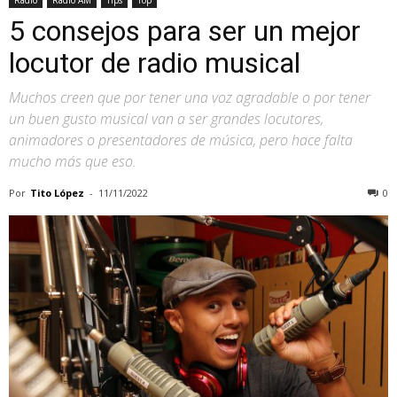
5 consejos para ser un mejor
locutor de radio musical
Muchos creen que por tener una voz agradable o por tener
un buen gusto musical van a ser grandes locutores,
animadores o presentadores de música, pero hace falta
mucho más que eso.
Por
Tito López
-
11/11/2022
0