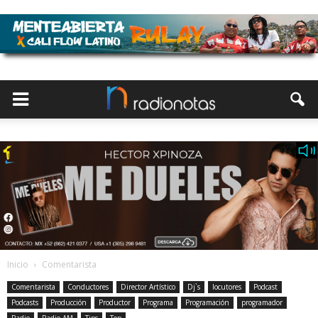
Inicio
Comentarista
Comentarista
Conductores
Director Artístico
Dj`s
locutores
Podcast
Podcasts
Producción
Productor
Programa
Programación
programador
Radio
Radio AM
Tips
Top