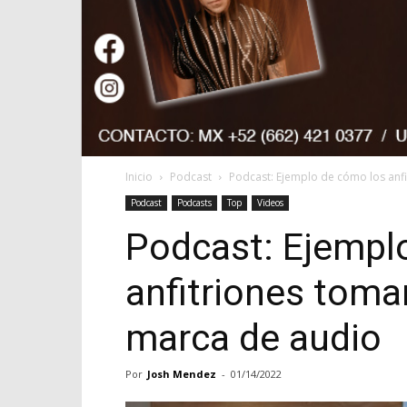
Inicio
Podcast
Podcast: Ejemplo de cómo los anfit
Podcast
Podcasts
Top
Videos
Podcast: Ejempl
anfitriones toman
marca de audio
Por
Josh Mendez
-
01/14/2022