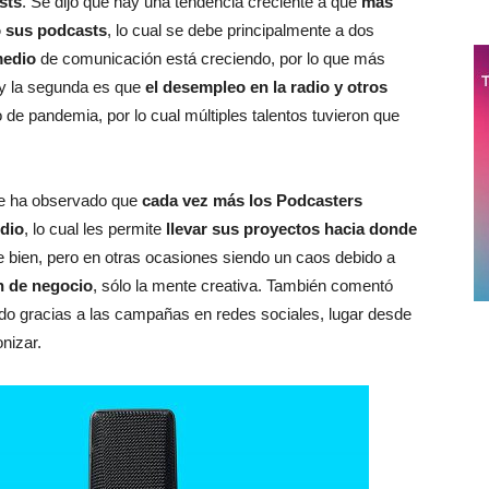
sts
. Se dijo que hay una tendencia creciente a que
más
 sus podcasts
, lo cual se debe principalmente a dos
medio
de comunicación está creciendo, por lo que más
, y la segunda es que
el desempleo en la radio y otros
 de pandemia, por lo cual múltiples talentos tuvieron que
ue ha observado que
cada vez más los Podcasters
udio
, lo cual les permite
llevar sus proyectos hacia donde
e bien, pero en otras ocasiones siendo un caos debido a
ón de negocio
, sólo la mente creativa. También comentó
do gracias a las campañas en redes sociales, lugar desde
nizar.