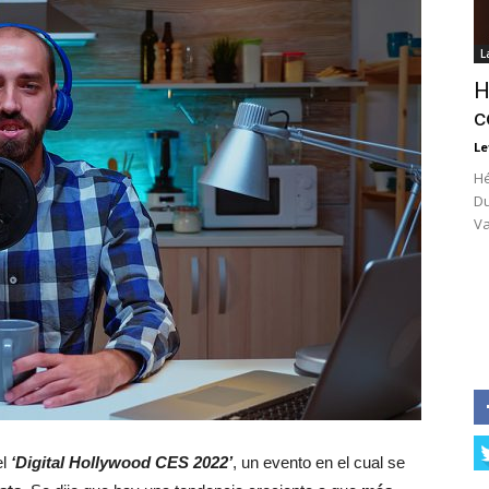
L
H
c
Le
Hé
Du
Va
el
‘Digital Hollywood CES 2022’
, un evento en el cual se