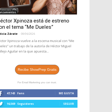
anzamientos
éctor Xpinoza está de estreno
on el tema “Me Dueles”
ticia Zárate
-
08/06/2026
ctor Xpinoza vuelve a la escena musical con “Me
eles” un trabajo de la autoría de Héctor Miguel
llejo Aguilar en la que apuesta...
Recibe ShowPrep Gratis
For Email Marketing you can trust.
47,143
Fans
ME GUSTA
16,569
Seguidores
SEGUIR