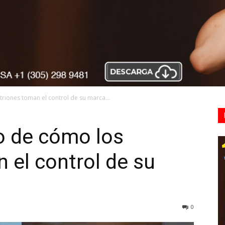
riones toman el control de su marca...
o de cómo los
 el control de su
0