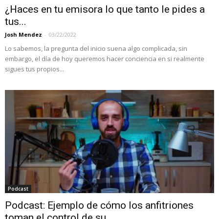
¿Haces en tu emisora lo que tanto le pides a
tus...
Josh Mendez
-
03/22/2022
Lo sabemos, la pregunta del inicio suena algo complicada, sin
embargo, el día de hoy queremos hacer conciencia en si realmente
sigues tus propios...
Podcast
Podcast: Ejemplo de cómo los anfitriones
toman el control de su...