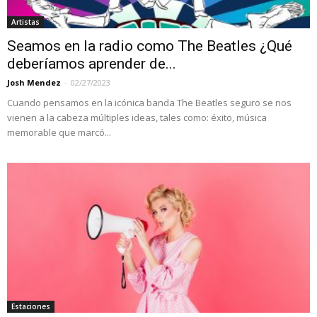
Artistas
Seamos en la radio como The Beatles ¿Qué
deberíamos aprender de...
Josh Mendez
-
02/27/2023
Cuando pensamos en la icónica banda The Beatles seguro se nos
vienen a la cabeza múltiples ideas, tales como: éxito, música
memorable que marcó...
Estaciones