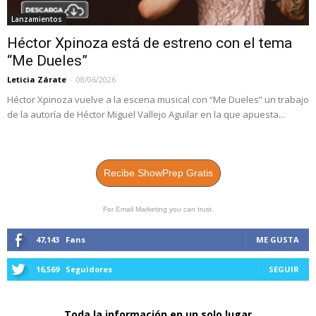
Lanzamientos
Héctor Xpinoza está de estreno con el tema
“Me Dueles”
Leticia Zárate
-
08/06/2026
Héctor Xpinoza vuelve a la escena musical con “Me Dueles” un trabajo
de la autoría de Héctor Miguel Vallejo Aguilar en la que apuesta...
Recibe ShowPrep Gratis
For Email Marketing you can trust.
47,143
Fans
ME GUSTA
16,569
Seguidores
SEGUIR
Toda la información en un solo lugar