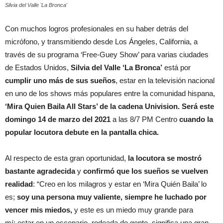
Silvia del Valle 'La Bronca'
Con muchos logros profesionales en su haber detrás del
micrófono, y transmitiendo desde Los Ángeles, California, a
través de su programa ‘Free-Guey Show’ para varias ciudades
de Estados Unidos,
Silvia del Valle ‘La Bronca’
está por
cumplir uno más de sus sueños
, estar en la televisión nacional
en uno de los shows más populares entre la comunidad hispana,
‘Mira Quien Baila All Stars’ de la cadena Univision. Será este
domingo 14 de marzo del 2021
a las 8/7 PM Centro
cuando la
popular locutora debute en la pantalla chica.
Al respecto de esta gran oportunidad,
la locutora se mostró
bastante agradecida
y
confirmó que los sueños se vuelven
realidad
: “Creo en los milagros y estar en ‘Mira Quién Baila’ lo
es;
soy una persona muy valiente, siempre he luchado por
vencer mis miedos,
y este es un miedo muy grande para
mí; estar en un escenario, rodeada de gente, significa una gran