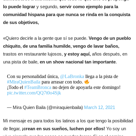
lo puede lograr
y segundo,
servir como ejemplo para la
comunidad hispana para que nunca se rinda en la conquista
de sus objetivos,
«Quiero decirle a la gente que sí se puede.
Vengo de un pueblo
chiquito, de una familia humilde, vengo de lavar baños,
trastos en restaurante lujosos,
y estoy aquí,
años después, en
una pista de baile,
en un show nacional tan importante
.
Con su personalidad única,
@LaBronka
llega a la pista de
#MiraQuienBaila
para arrasar con todo.
¡Todo el
#TeamBronca
no dejen de apoyarla este domingo!
pic.twitter.com/QQ7t0o4Sjk
— Mira Quien Baila (@miraquienbaila)
March 12, 2021
Mi mensaje es para todos los latinos a los que tengo la posibilidad
de llegar,
¡crean en sus sueños, luchen por ellos!
Yo soy un