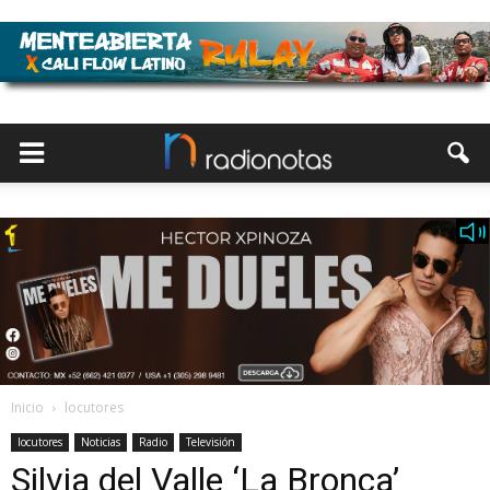
Inicio
locutores
locutores
Noticias
Radio
Televisión
Silvia del Valle ‘La Bronca’