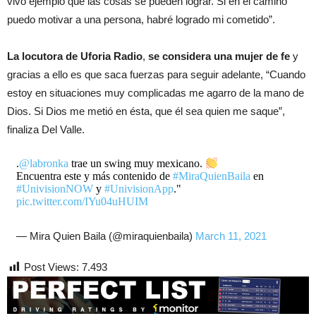
vivo ejemplo que las cosas se pueden lograr. Si en el camino
puedo motivar a una persona, habré logrado mi cometido”.
La locutora de Uforia Radio
,
se considera una mujer de fe
y
gracias a ello es que saca fuerzas para seguir adelante, “Cuando
estoy en situaciones muy complicadas me agarro de la mano de
Dios. Si Dios me metió en ésta, que él sea quien me saque”,
finaliza Del Valle.
.
@labronka
trae un swing muy mexicano.
Encuentra este y más contenido de
#MiraQuienBaila
en
#UnivisionNOW
y
#UnivisionApp
."
pic.twitter.com/IYu04uHUIM
— Mira Quien Baila (@miraquienbaila)
March 11, 2021
Post Views:
7.493