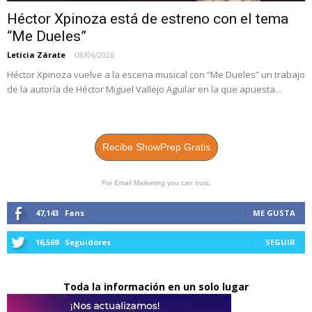
Héctor Xpinoza está de estreno con el tema
“Me Dueles”
Leticia Zárate
-
08/06/2026
Héctor Xpinoza vuelve a la escena musical con “Me Dueles” un trabajo
de la autoría de Héctor Miguel Vallejo Aguilar en la que apuesta...
Recibe ShowPrep Gratis
For Email Marketing you can trust.
47,143
Fans
ME GUSTA
16,569
Seguidores
SEGUIR
Toda la información en un solo lugar