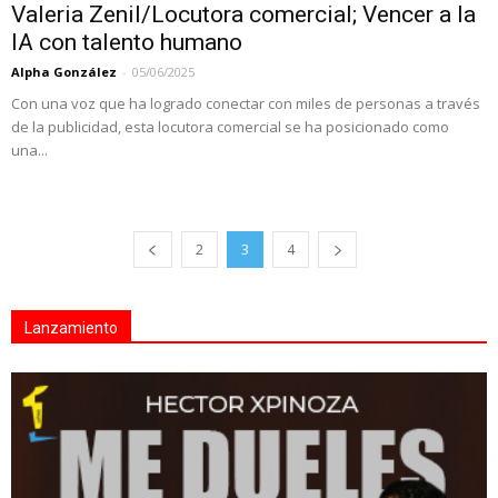
Valeria Zenil/Locutora comercial; Vencer a la
IA con talento humano
Alpha González
-
05/06/2025
Con una voz que ha logrado conectar con miles de personas a través
de la publicidad, esta locutora comercial se ha posicionado como
una...
2
3
4
Lanzamiento