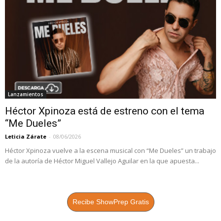
Lanzamientos
Héctor Xpinoza está de estreno con el tema
“Me Dueles”
Leticia Zárate
-
08/06/2026
Héctor Xpinoza vuelve a la escena musical con “Me Dueles” un trabajo
de la autoría de Héctor Miguel Vallejo Aguilar en la que apuesta...
Recibe ShowPrep Gratis