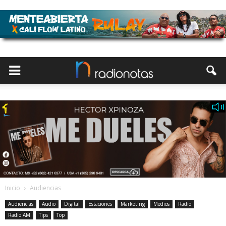
Inicio
Audiencias
Audiencias
Audio
Digital
Estaciones
Marketing
Medios
Radio
Radio AM
Tips
Top