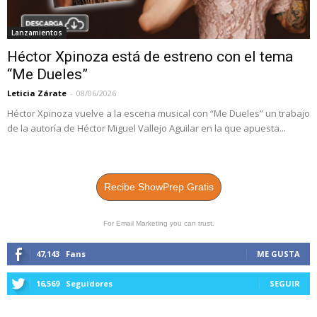
Lanzamientos
Héctor Xpinoza está de estreno con el tema
“Me Dueles”
Leticia Zárate
-
08/06/2026
Héctor Xpinoza vuelve a la escena musical con “Me Dueles” un trabajo
de la autoría de Héctor Miguel Vallejo Aguilar en la que apuesta...
Recibe ShowPrep Gratis
For Email Marketing you can trust.
47,143
Fans
ME GUSTA
16,569
Seguidores
SEGUIR