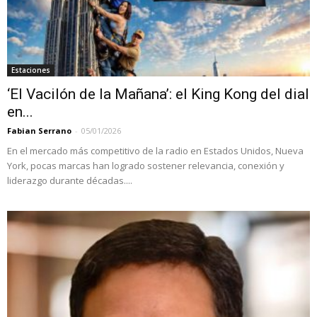
Estaciones
‘El Vacilón de la Mañana’: el King Kong del dial
en...
Fabian Serrano
-
05/01/2026
En el mercado más competitivo de la radio en Estados Unidos, Nueva
York, pocas marcas han logrado sostener relevancia, conexión y
liderazgo durante décadas....