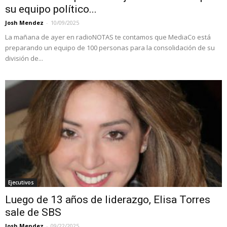
su equipo político...
Josh Mendez
-
10/09/2025
La mañana de ayer en radioNOTAS te contamos que MediaCo está
preparando un equipo de 100 personas para la consolidación de su
división de...
Ejecutivos
Luego de 13 años de liderazgo, Elisa Torres
sale de SBS
Josh Mendez
-
09/22/2025