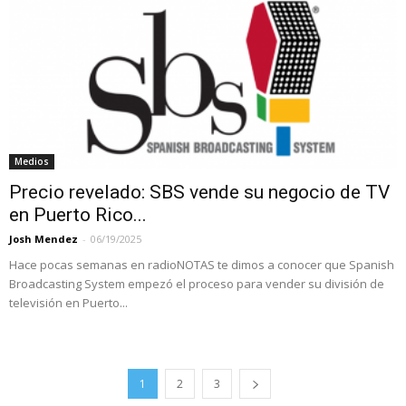
Medios
Precio revelado: SBS vende su negocio de TV
en Puerto Rico...
Josh Mendez
-
06/19/2025
Hace pocas semanas en radioNOTAS te dimos a conocer que Spanish
Broadcasting System empezó el proceso para vender su división de
televisión en Puerto...
1
2
3