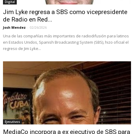
Digital
Jim Lyke regresa a SBS como vicepresidente
de Radio en Red...
Josh Mendez
-
02/26/2026
Una de las compañías más importantes de radiodifusión para latinos
en Estados Unidos, Spanish Broadcasting System (SBS), hizo oficial el
regreso de Jim Lyke...
Ejecutivos
MediaCo incorpora a ex ejecutivo de SBS para