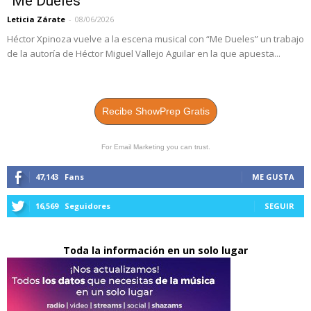
“Me Dueles”
Leticia Zárate
-
08/06/2026
Héctor Xpinoza vuelve a la escena musical con “Me Dueles” un trabajo
de la autoría de Héctor Miguel Vallejo Aguilar en la que apuesta...
Recibe ShowPrep Gratis
For Email Marketing you can trust.
47,143
Fans
ME GUSTA
16,569
Seguidores
SEGUIR
Toda la información en un solo lugar