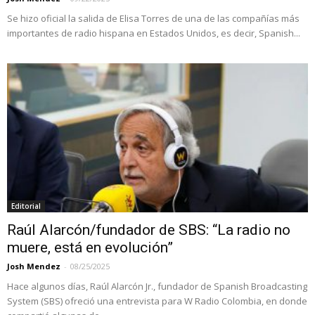
Se hizo oficial la salida de Elisa Torres de una de las compañías más
importantes de radio hispana en Estados Unidos, es decir, Spanish...
Editorial
Raúl Alarcón/fundador de SBS: “La radio no
muere, está en evolución”
Josh Mendez
-
08/25/2025
Hace algunos días, Raúl Alarcón Jr., fundador de Spanish Broadcasting
System (SBS) ofreció una entrevista para W Radio Colombia, en donde