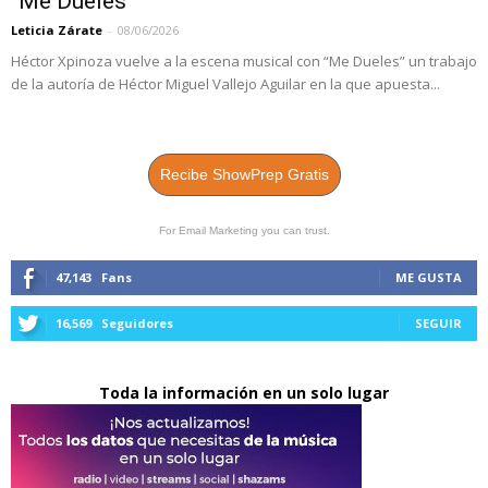
“Me Dueles”
Leticia Zárate
-
08/06/2026
Héctor Xpinoza vuelve a la escena musical con “Me Dueles” un trabajo
de la autoría de Héctor Miguel Vallejo Aguilar en la que apuesta...
Recibe ShowPrep Gratis
For Email Marketing you can trust.
47,143
Fans
ME GUSTA
16,569
Seguidores
SEGUIR
Toda la información en un solo lugar