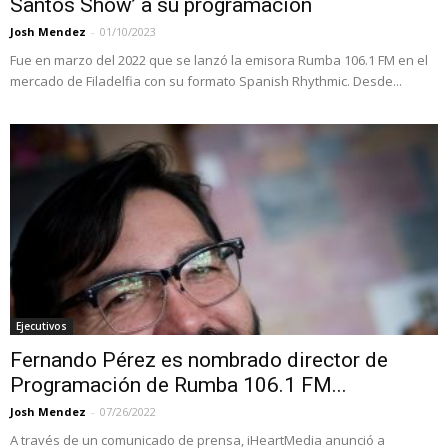
Santos Show’ a su programación
Josh Mendez
-
01/10/2023
Fue en marzo del 2022 que se lanzó la emisora Rumba 106.1 FM en el
mercado de Filadelfia con su formato Spanish Rhythmic. Desde...
Ejecutivos
Fernando Pérez es nombrado director de
Programación de Rumba 106.1 FM...
Josh Mendez
-
07/26/2022
A través de un comunicado de prensa, iHeartMedia anunció a