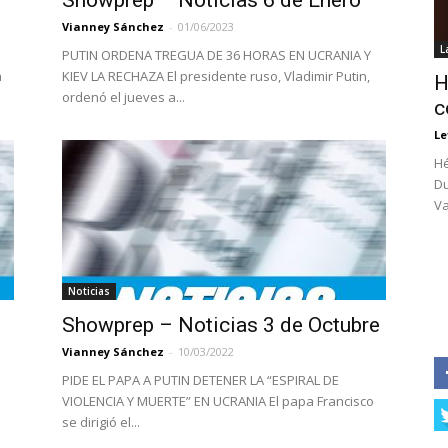
o
Showprep – Noticias 6 de Enero
Vianney Sánchez
-
01/06/2023
L
PUTIN ORDENA TREGUA DE 36 HORAS EN UCRANIA Y
a
KIEV LA RECHAZA El presidente ruso, Vladimir Putin,
H
ordenó el jueves a...
c
Le
Hé
Du
Va
Noticias
Showprep – Noticias 3 de Octubre
Vianney Sánchez
-
10/03/2022
PIDE EL PAPA A PUTIN DETENER LA “ESPIRAL DE
VIOLENCIA Y MUERTE” EN UCRANIA El papa Francisco
se dirigió el...