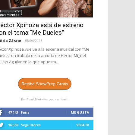
anzamientos
éctor Xpinoza está de estreno
on el tema “Me Dueles”
ticia Zárate
-
08/06/2026
ctor Xpinoza vuelve a la escena musical con “Me
eles” un trabajo de la autoría de Héctor Miguel
llejo Aguilar en la que apuesta...
Recibe ShowPrep Gratis
For Email Marketing you can trust.
47,143
Fans
ME GUSTA
16,569
Seguidores
SEGUIR