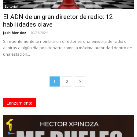
Editorial
El ADN de un gran director de radio: 12
habilidades clave
Josh Mendez
-
10/25/2024
Si recientemente te nombraron director en una emisora de radio o
aspiras a algún día posicionarte como la máxima autoridad dentro de
una estación...
1
2
Lanzamiento