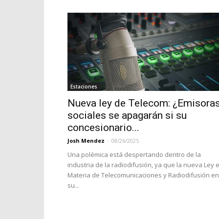
Estaciones
Nueva ley de Telecom: ¿Emisora
sociales se apagarán si su
concesionario...
Josh Mendez
-
08/26/2025
Una polémica está despertando dentro de la
industria de la radiodifusión, ya que la nueva Ley 
Materia de Telecomunicaciones y Radiodifusión en
su...