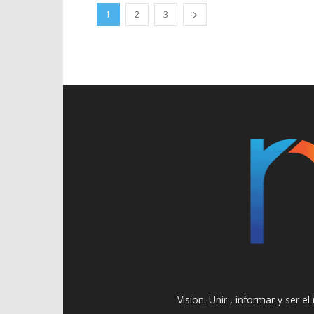
1
2
3
Vision: Unir , informar y ser 