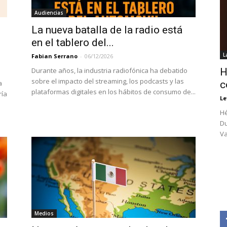
Audiencias
La nueva batalla de la radio está
en el tablero del...
L
Fabian Serrano
-
06/12/2026
Durante años, la industria radiofónica ha debatido
H
sobre el impacto del streaming, los podcasts y las
a
c
plataformas digitales en los hábitos de consumo de...
ría
Le
Hé
Du
Va
Medios