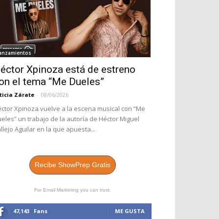
anzamientos
éctor Xpinoza está de estreno
on el tema “Me Dueles”
ticia Zárate
-
08/06/2026
ctor Xpinoza vuelve a la escena musical con “Me
eles” un trabajo de la autoría de Héctor Miguel
llejo Aguilar en la que apuesta...
Recibe ShowPrep Gratis
For Email Marketing you can trust.
47,143
Fans
ME GUSTA