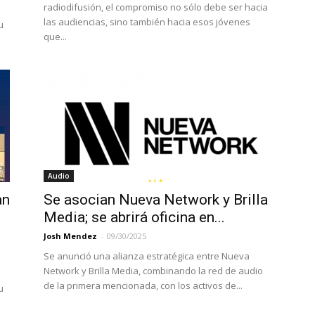
radiodifusión, el compromiso no sólo debe ser hacia
las audiencias, sino también hacia esos jóvenes
u
que...
Audio
an
Se asocian Nueva Network y Brilla
Media; se abrirá oficina en...
Josh Mendez
-
09/30/2025
Se anunció una alianza estratégica entre Nueva
Network y Brilla Media, combinando la red de audio
de la primera mencionada, con los activos de...
u