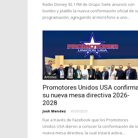
Radio Disney 92.1 FM de Grupo Siete anunció con
bombo y platillo la nueva conformación oficial de s
programación, agregando al micrófono a uno...
Artistas
Promotores Unidos USA confirm
su nueva mesa directiva 2026-
2028
Josh Mendez
-
10/20/2025
Fue a través de Facebook que los Promotores
Unidos USA dieron a conocer la conformación de s
nueva mesa directiva, la cual estará activa...