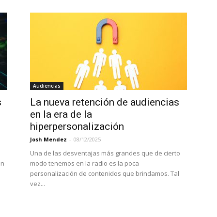
Audiencias
s
La nueva retención de audiencias
en la era de la
hiperpersonalización
Josh Mendez
-
08/12/2025
Una de las desventajas más grandes que de cierto
en
modo tenemos en la radio es la poca
personalización de contenidos que brindamos. Tal
vez...