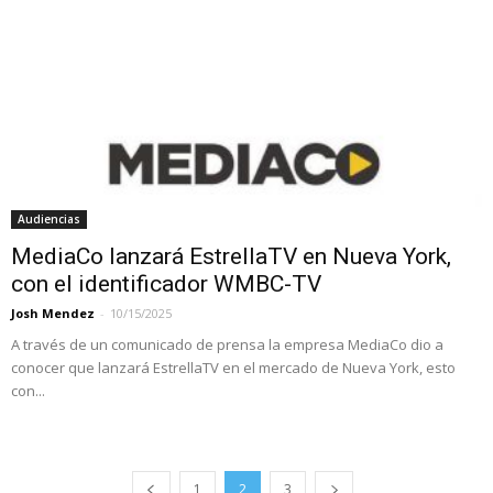
Audiencias
MediaCo lanzará EstrellaTV en Nueva York,
con el identificador WMBC-TV
Josh Mendez
-
10/15/2025
A través de un comunicado de prensa la empresa MediaCo dio a
conocer que lanzará EstrellaTV en el mercado de Nueva York, esto
con...
1
2
3