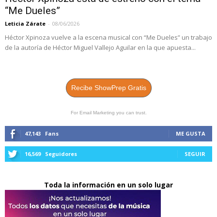
“Me Dueles”
Leticia Zárate
-
08/06/2026
Héctor Xpinoza vuelve a la escena musical con “Me Dueles” un trabajo
de la autoría de Héctor Miguel Vallejo Aguilar en la que apuesta...
Recibe ShowPrep Gratis
For Email Marketing you can trust.
47,143
Fans
ME GUSTA
16,569
Seguidores
SEGUIR
Toda la información en un solo lugar