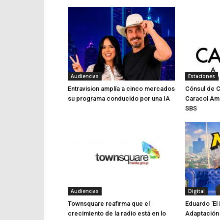
Audiencias
Estaciones
Entravision amplía a cinco mercados
Cónsul de 
su programa conducido por una IA
Caracol Am
SBS
Audiencias
Digital
Townsquare reafirma que el
Eduardo ‘El 
crecimiento de la radio está en lo
Adaptación 