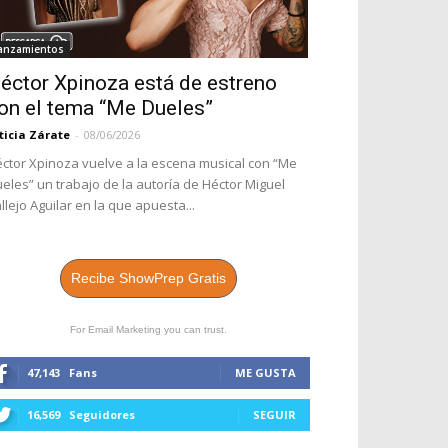
anzamientos
éctor Xpinoza está de estreno
on el tema “Me Dueles”
ticia Zárate
-
08/06/2026
ctor Xpinoza vuelve a la escena musical con “Me
eles” un trabajo de la autoría de Héctor Miguel
llejo Aguilar en la que apuesta...
Recibe ShowPrep Gratis
For Email Marketing you can trust.
47,143
Fans
ME GUSTA
16,569
Seguidores
SEGUIR