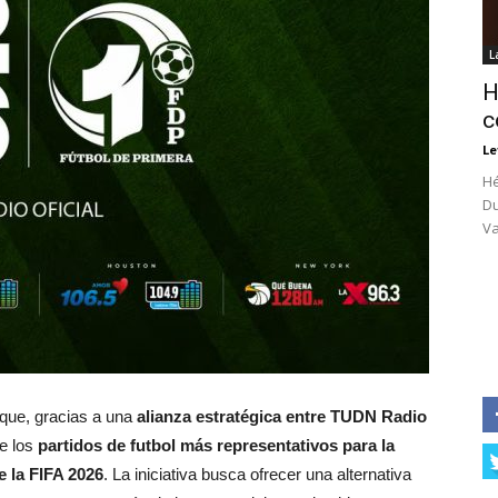
L
H
c
Le
Hé
Du
Va
que, gracias a una
alianza estratégica entre TUDN Radio
de los
partidos de futbol más representativos para la
 la FIFA 2026
. La iniciativa busca ofrecer una alternativa