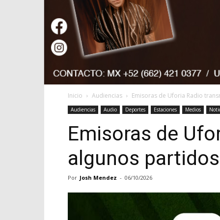
Inicio
Audiencias
Emisoras de Uforia Radio trans
Audiencias
Audio
Deportes
Estaciones
Medios
Noti
Emisoras de Ufor
algunos partidos
Por
Josh Mendez
-
06/10/2026