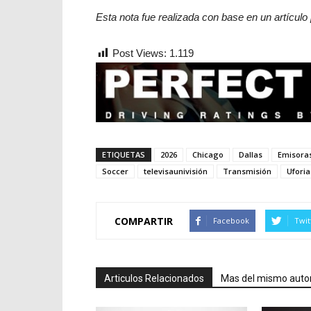
Esta nota fue realizada con base en un artículo 
Post Views:
1.119
ETIQUETAS
2026
Chicago
Dallas
Emisora
Soccer
televisaunivisión
Transmisión
Uforia
COMPARTIR
Facebook
Twit
Articulos Relacionados
Mas del mismo auto