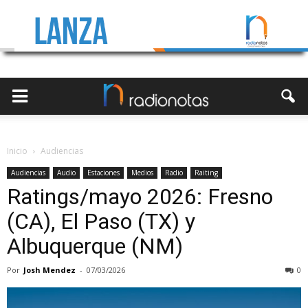
Inicio
Audiencias
Audiencias
Audio
Estaciones
Medios
Radio
Raiting
Ratings/mayo 2026: Fresno
(CA), El Paso (TX) y
Albuquerque (NM)
Por
Josh Mendez
-
07/03/2026
0