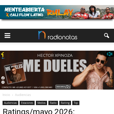
Inicio
Audiencias
Audiencias
Estaciones
Medios
Radio
Raiting
Top
Ratings/mayo 2026: