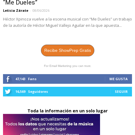
“Me Dueles”
Leticia Zárate
-
08/06/2026
Héctor Xpinoza vuelve a la escena musical con “Me Dueles” un trabajo
de la autoría de Héctor Miguel Vallejo Aguilar en la que apuesta...
Recibe ShowPrep Gratis
For Email Marketing you can trust.
47,143
Fans
ME GUSTA
16,569
Seguidores
SEGUIR
Toda la información en un solo lugar