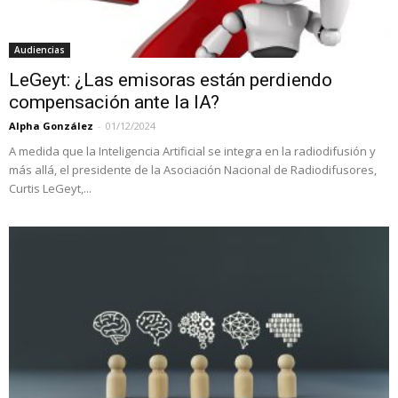
Audiencias
LeGeyt: ¿Las emisoras están perdiendo
compensación ante la IA?
Alpha González
-
01/12/2024
A medida que la Inteligencia Artificial se integra en la radiodifusión y
más allá, el presidente de la Asociación Nacional de Radiodifusores,
Curtis LeGeyt,...