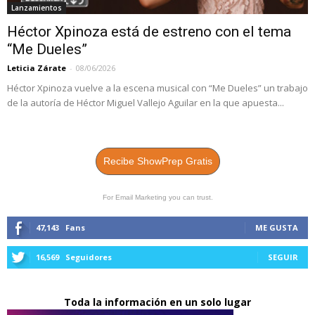
Lanzamientos
Héctor Xpinoza está de estreno con el tema
“Me Dueles”
Leticia Zárate
-
08/06/2026
Héctor Xpinoza vuelve a la escena musical con “Me Dueles” un trabajo
de la autoría de Héctor Miguel Vallejo Aguilar en la que apuesta...
Recibe ShowPrep Gratis
For Email Marketing you can trust.
47,143
Fans
ME GUSTA
16,569
Seguidores
SEGUIR
Toda la información en un solo lugar