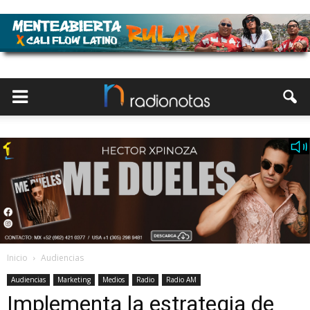
Inicio
Audiencias
Audiencias
Marketing
Medios
Radio
Radio AM
Implementa la estrategia de