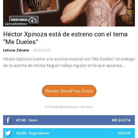
Lanzamientos
Héctor Xpinoza está de estreno con el tema
“Me Dueles”
Leticia Zárate
-
08/06/2026
Héctor Xpinoza vuelve a la escena musical con “Me Dueles” un trabajo
de la autoría de Héctor Miguel Vallejo Aguilar en la que apuesta...
Recibe ShowPrep Gratis
For Email Marketing you can trust.
47,143
Fans
ME GUSTA
16,569
Seguidores
SEGUIR