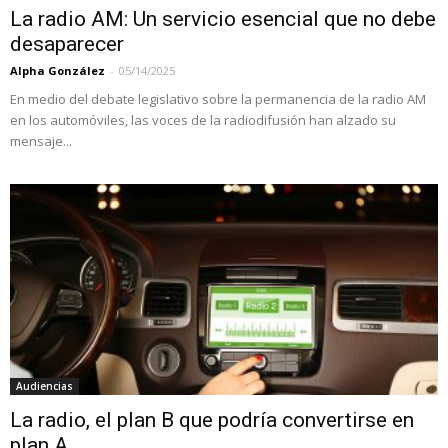
La radio AM: Un servicio esencial que no debe
desaparecer
Alpha González
-
05/14/2025
En medio del debate legislativo sobre la permanencia de la radio AM
en los automóviles, las voces de la radiodifusión han alzado su
mensaje...
Audiencias
La radio, el plan B que podría convertirse en
plan A...