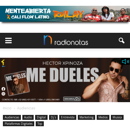
Inicio
Audiencias
Audiencias
Audio
Digital
Dj`s
Entrevista
Marketing
Medios
Musica
Plataformas Digitales
Top