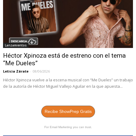
Lanzamientos
Héctor Xpinoza está de estreno con el tema
“Me Dueles”
Leticia Zárate
-
08/06/2026
Héctor Xpinoza vuelve a la escena musical con “Me Dueles” un trabajo
de la autoría de Héctor Miguel Vallejo Aguilar en la que apuesta...
Recibe ShowPrep Gratis
For Email Marketing you can trust.