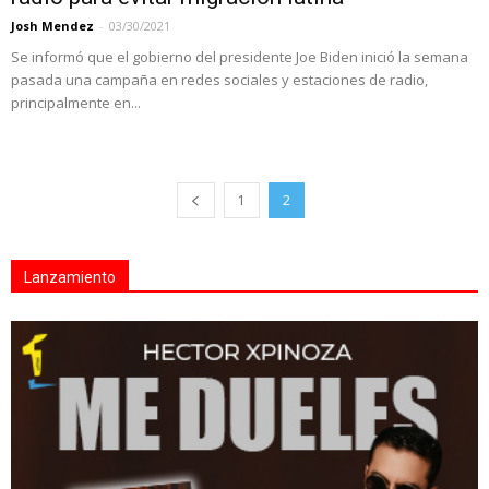
Josh Mendez
-
03/30/2021
Se informó que el gobierno del presidente Joe Biden inició la semana
pasada una campaña en redes sociales y estaciones de radio,
principalmente en...
1
2
Lanzamiento