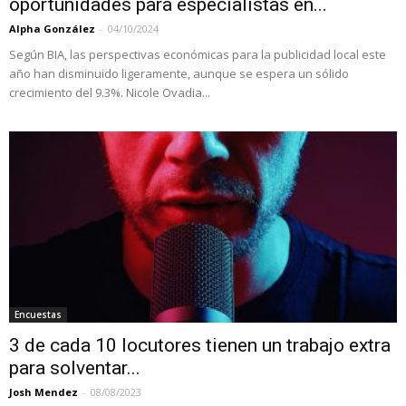
oportunidades para especialistas en...
Alpha González
-
04/10/2024
Según BIA, las perspectivas económicas para la publicidad local este
año han disminuido ligeramente, aunque se espera un sólido
crecimiento del 9.3%. Nicole Ovadia...
Encuestas
3 de cada 10 locutores tienen un trabajo extra
para solventar...
Josh Mendez
-
08/08/2023