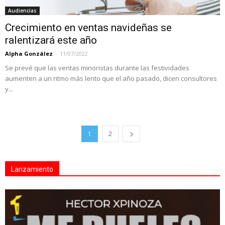
Audiencias
Crecimiento en ventas navideñas se
ralentizará este año
Alpha González
-
11/07/2022
Se prevé que las ventas minoristas durante las festividades
aumenten a un ritmo más lento que el año pasado, dicen consultores
y...
1
2
Lanzamiento