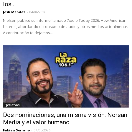
los...
Josh Mendez
-
04/06/2026
Nielsen publicó su informe llamado ‘Audio Today 2026: How American
Listens’, abordando el consumo de audio y otros medios actualmente.
A continuación te dejamos...
Ejecutivos
Dos nominaciones, una misma visión: Norsan
Media y el valor humano...
Fabian Serrano
-
04/06/2026