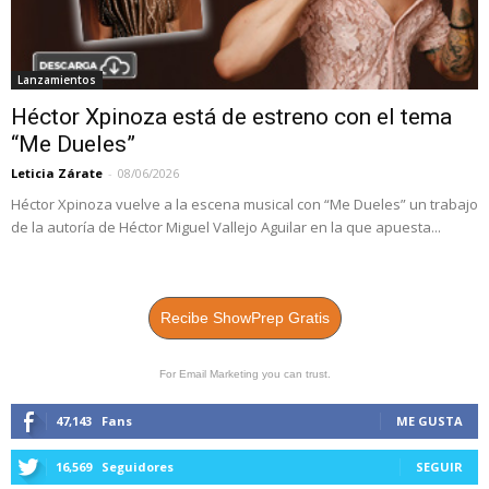
Lanzamientos
Héctor Xpinoza está de estreno con el tema
“Me Dueles”
Leticia Zárate
-
08/06/2026
Héctor Xpinoza vuelve a la escena musical con “Me Dueles” un trabajo
de la autoría de Héctor Miguel Vallejo Aguilar en la que apuesta...
Recibe ShowPrep Gratis
For Email Marketing you can trust.
47,143
Fans
ME GUSTA
16,569
Seguidores
SEGUIR