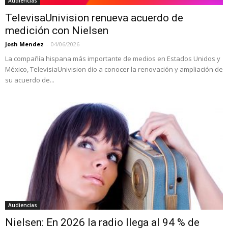
Audiencias
TelevisaUnivision renueva acuerdo de
medición con Nielsen
Josh Mendez
-
04/06/2026
La compañía hispana más importante de medios en Estados Unidos y
México, TelevisiaUnivision dio a conocer la renovación y ampliación de
su acuerdo de...
Audiencias
Nielsen: En 2026 la radio llega al 94 % de