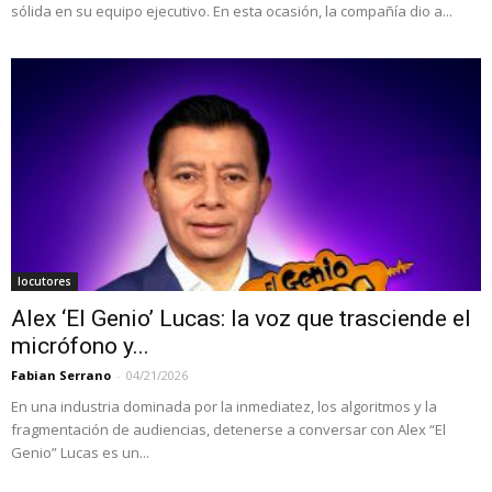
sólida en su equipo ejecutivo. En esta ocasión, la compañía dio a...
locutores
Alex ‘El Genio’ Lucas: la voz que trasciende el
micrófono y...
Fabian Serrano
-
04/21/2026
En una industria dominada por la inmediatez, los algoritmos y la
fragmentación de audiencias, detenerse a conversar con Alex “El
Genio” Lucas es un...