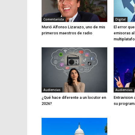
Comentarista
Digital
Murió Alfonso Lizarazo, uno de mis
El error q
primeros maestros de radio
emisoras al
multiplataf
Audiencias
Audiencias
¿Qué hace diferente a un locutor en
Entravision
2026?
su program