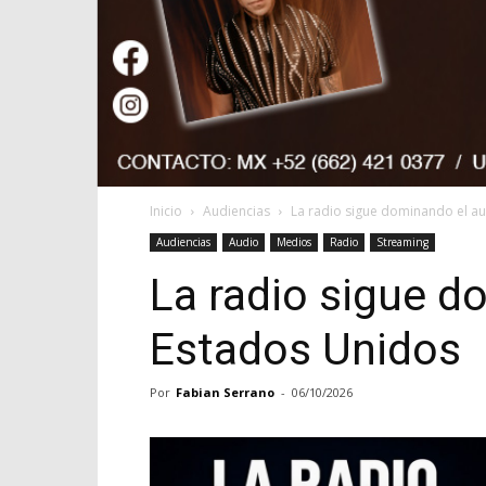
Inicio
Audiencias
La radio sigue dominando el a
Audiencias
Audio
Medios
Radio
Streaming
La radio sigue d
Estados Unidos
Por
Fabian Serrano
-
06/10/2026