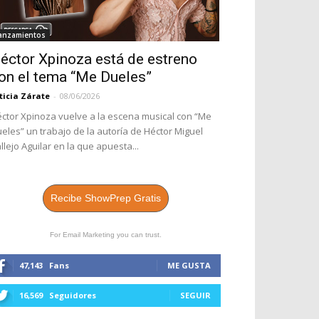
anzamientos
éctor Xpinoza está de estreno
on el tema “Me Dueles”
ticia Zárate
-
08/06/2026
ctor Xpinoza vuelve a la escena musical con “Me
eles” un trabajo de la autoría de Héctor Miguel
llejo Aguilar en la que apuesta...
Recibe ShowPrep Gratis
For Email Marketing you can trust.
47,143
Fans
ME GUSTA
16,569
Seguidores
SEGUIR