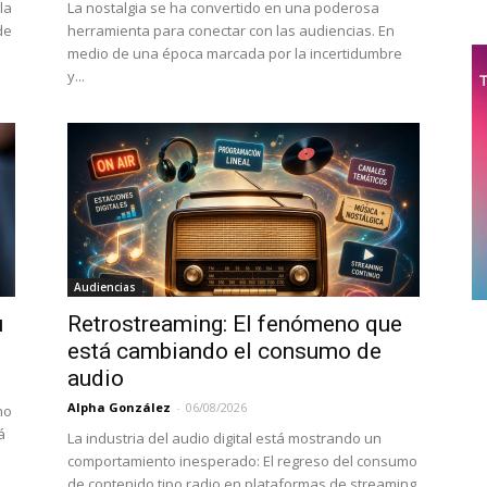
la
La nostalgia se ha convertido en una poderosa
de
herramienta para conectar con las audiencias. En
medio de una época marcada por la incertidumbre
y...
Audiencias
u
Retrostreaming: El fenómeno que
está cambiando el consumo de
audio
Alpha González
-
06/08/2026
no
á
La industria del audio digital está mostrando un
comportamiento inesperado: El regreso del consumo
de contenido tipo radio en plataformas de streaming,