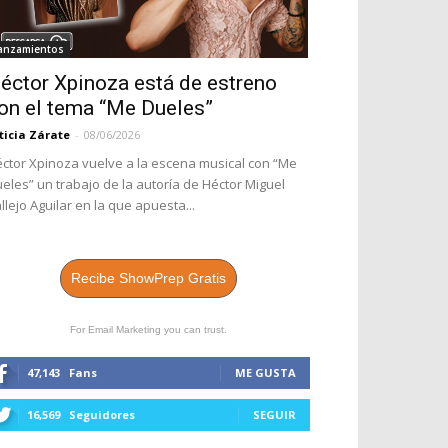
anzamientos
éctor Xpinoza está de estreno
on el tema “Me Dueles”
ticia Zárate
-
08/06/2026
ctor Xpinoza vuelve a la escena musical con “Me
eles” un trabajo de la autoría de Héctor Miguel
llejo Aguilar en la que apuesta...
Recibe ShowPrep Gratis
For Email Marketing you can trust.
47,143
Fans
ME GUSTA
16,569
Seguidores
SEGUIR