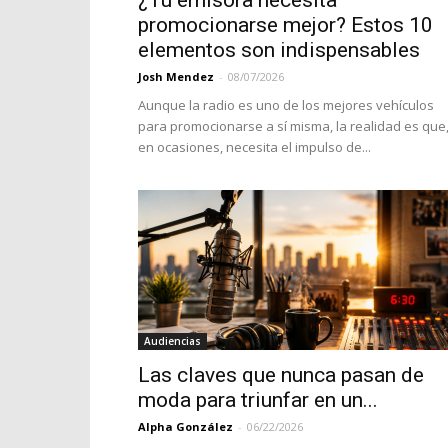
¿Tu emisora necesita
promocionarse mejor? Estos 10
elementos son indispensables
Josh Mendez
-
08/07/2026
Aunque la radio es uno de los mejores vehículos
para promocionarse a sí misma, la realidad es que
en ocasiones, necesita el impulso de...
Audiencias
Las claves que nunca pasan de
moda para triunfar en un...
Alpha González
-
06/22/2026