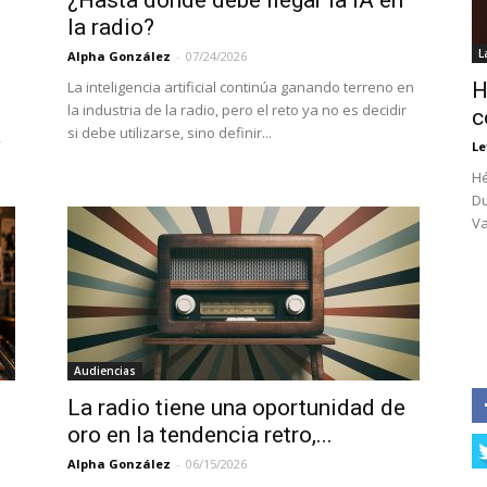
¿Hasta dónde debe llegar la IA en
la radio?
L
Alpha González
-
07/24/2026
La inteligencia artificial continúa ganando terreno en
H
la industria de la radio, pero el reto ya no es decidir
c
si debe utilizarse, sino definir...
,
Le
Hé
Du
Va
Audiencias
La radio tiene una oportunidad de
oro en la tendencia retro,...
Alpha González
-
06/15/2026