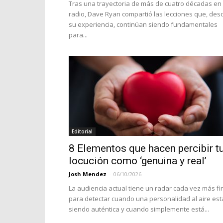
Tras una trayectoria de más de cuatro décadas en 
radio, Dave Ryan compartió las lecciones que, des
su experiencia, continúan siendo fundamentales
para...
Editorial
8 Elementos que hacen percibir t
locución como ‘genuina y real’
Josh Mendez
-
06/10/2026
La audiencia actual tiene un radar cada vez más fi
para detectar cuando una personalidad al aire est
siendo auténtica y cuando simplemente está...