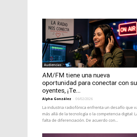
Audiencias
AM/FM tiene una nueva
oportunidad para conectar con s
oyentes, ¡Te...
Alpha González
-
06/02/2026
La industria radiofónica enfrenta un desafío que v
más allá de la tecnología o la competencia digital: L
falta de diferenciación. De acuerdo con...