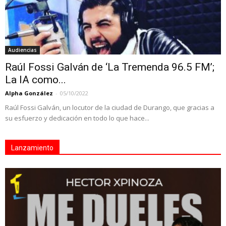
Audiencias
Raúl Fossi Galván de ‘La Tremenda 96.5 FM’;
La IA como...
Alpha González
-
05/10/2022
Raúl Fossi Galván, un locutor de la ciudad de Durango, que gracias a
su esfuerzo y dedicación en todo lo que hace...
Lanzamiento