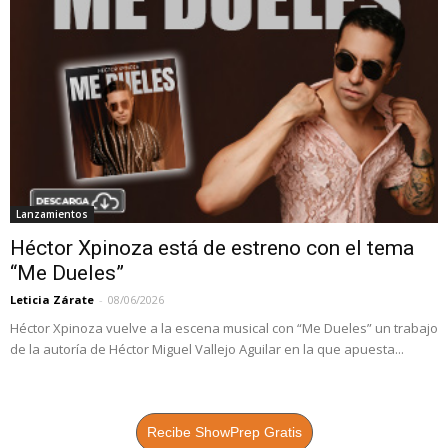
Lanzamientos
Héctor Xpinoza está de estreno con el tema
“Me Dueles”
Leticia Zárate
-
08/06/2026
Héctor Xpinoza vuelve a la escena musical con “Me Dueles” un trabajo
de la autoría de Héctor Miguel Vallejo Aguilar en la que apuesta...
Recibe ShowPrep Gratis