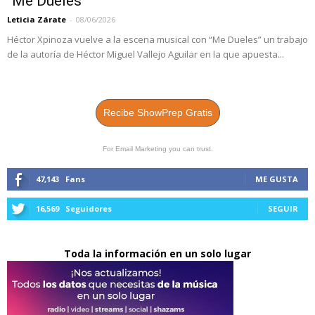
“Me Dueles”
Leticia Zárate
-
08/06/2026
Héctor Xpinoza vuelve a la escena musical con “Me Dueles” un trabajo
de la autoría de Héctor Miguel Vallejo Aguilar en la que apuesta...
Recibe ShowPrep Gratis
For Email Marketing you can trust.
47,143
Fans
ME GUSTA
16,569
Seguidores
SEGUIR
Toda la información en un solo lugar