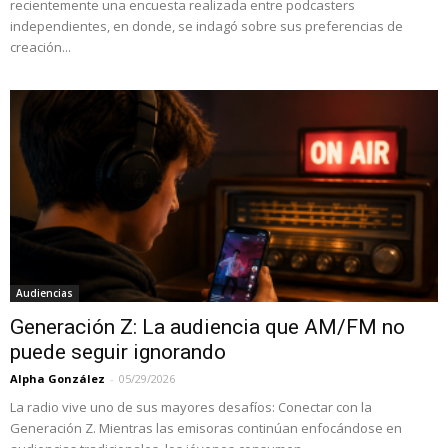
recientemente una encuesta realizada entre podcasters
independientes, en donde, se indagó sobre sus preferencias de
creación...
Audiencias
Generación Z: La audiencia que AM/FM no
puede seguir ignorando
Alpha González
-
05/29/2026
La radio vive uno de sus mayores desafíos: Conectar con la
Generación Z. Mientras las emisoras continúan enfocándose en