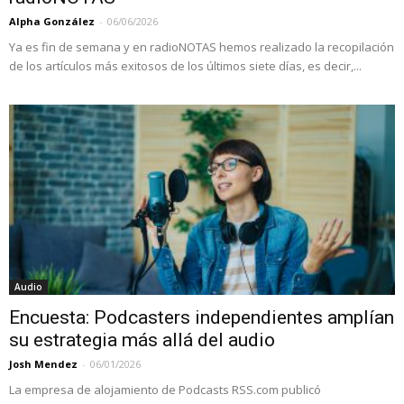
Alpha González
-
06/06/2026
Ya es fin de semana y en radioNOTAS hemos realizado la recopilación
de los artículos más exitosos de los últimos siete días, es decir,...
Audio
Encuesta: Podcasters independientes amplían
su estrategia más allá del audio
Josh Mendez
-
06/01/2026
La empresa de alojamiento de Podcasts RSS.com publicó