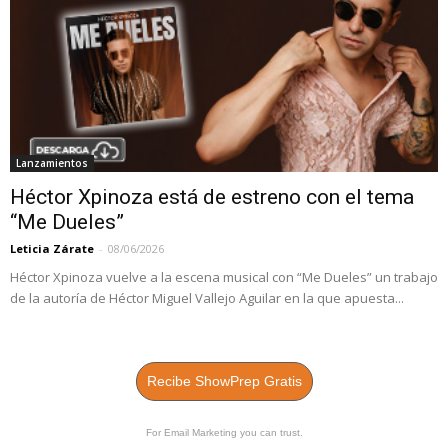
Lanzamientos
Héctor Xpinoza está de estreno con el tema
“Me Dueles”
Leticia Zárate
-
08/06/2026
Héctor Xpinoza vuelve a la escena musical con “Me Dueles” un trabajo
de la autoría de Héctor Miguel Vallejo Aguilar en la que apuesta...
Recibe ShowPrep Gratis
For Email Marketing you can trust.